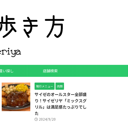
違い探し
店舗検索
現行メニュー
肉類
サイゼのオールスター全部盛
り！サイゼリヤ「ミックスグ
リル」は満足感たっぷりでし
た
2024/9/20